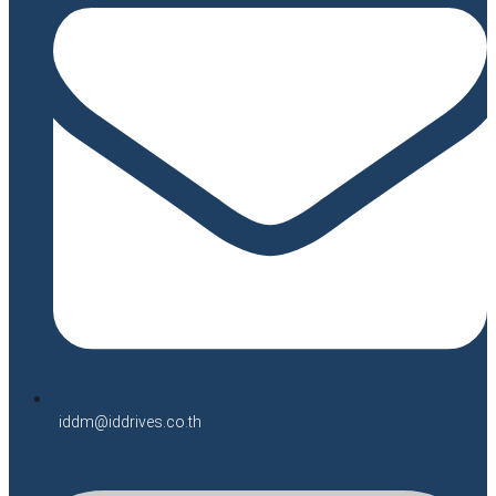
iddm@iddrives.co.th