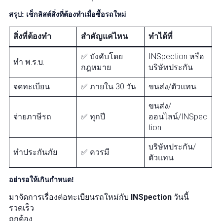
สรุป: เช็กลิสต์สิ่งที่ต้องทำเมื่อซื้อรถใหม่
สิ่งที่ต้องทำ
สำคัญแค่ไหน
ทำได้ที่
✅ บังคับโดย
INSpection หรือ
ทำ พ.ร.บ.
กฎหมาย
บริษัทประกัน
จดทะเบียน
✅ ภายใน 30 วัน
ขนส่ง/ตัวแทน
ขนส่ง/
จ่ายภาษีรถ
✅ ทุกปี
ออนไลน์/INSpec
tion
บริษัทประกัน/
ทำประกันภัย
✅ ควรมี
ตัวแทน
อย่ารอให้เกินกำหนด!
มาจัดการเรื่องต่อทะเบียนรถใหม่กับ
INSpection
วันนี้
รวดเร็ว
ถูกต้อง