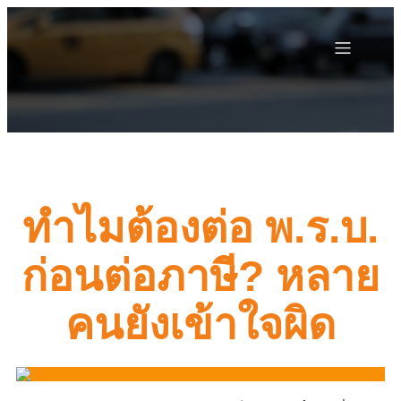
ทำไมต้องต่อ พ.ร.บ.
ก่อนต่อภาษี? หลาย
คนยังเข้าใจผิด