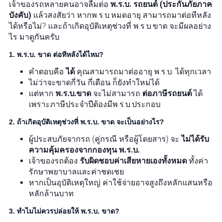
เจ้าของรถหลายคนอาจลืมต่อ
พ.ร.บ. รถยนต์ (ประกันภัยภาค
บังคับ)
แล้วสงสัยว่า หากพ.ร.บ.หมดอายุ สามารถมาต่อทีหลัง
ได้หรือไม่? และถ้าเกิดอุบัติเหตุช่วงที่ พ.ร.บ.ขาด จะมีผลอย่าง
ไร มาดูกันครับ
1. พ.ร.บ. ขาด ต่อทีหลังได้ไหม?
คำตอบคือ
ได้
คุณสามารถมาต่ออายุ พ.ร.บ. ได้ทุกเวลา
ไม่ว่าจะขาดกี่วัน กี่เดือน ก็ยังทำใหม่ได้
แต่หาก
พ.ร.บ.ขาด
จะไม่สามารถ
ต่อภาษีรถยนต์
ได้
เพราะภาษีประจำปีต้องมีพ.ร.บ.ประกอบ
2. ถ้าเกิดอุบัติเหตุช่วงที่ พ.ร.บ. ขาด จะเป็นอย่างไร?
ผู้ประสบภัยจากรถ (คู่กรณี หรือผู้โดยสาร) จะ
ไม่ได้รับ
ความคุ้มครองจากกองทุน พ.ร.บ.
เจ้าของรถต้อง
รับผิดชอบค่าเสียหายเองทั้งหมด
ทั้งค่า
รักษาพยาบาลและค่าชดเชย
หากเป็นอุบัติเหตุใหญ่ ค่าใช้จ่ายอาจสูงถึงหลักแสนหรือ
หลักล้านบาท
3. ทำไมไม่ควรปล่อยให้ พ.ร.บ. ขาด?