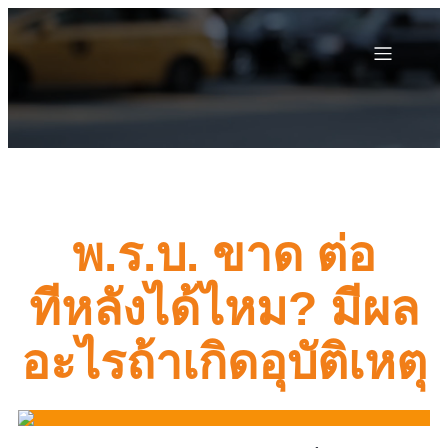
พ.ร.บ. ขาด ต่อ
ทีหลังได้ไหม? มีผล
อะไรถ้าเกิดอุบัติเหตุ