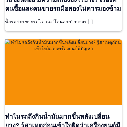
คนซื้อและคนขายรถมือสองไม่ควรมองข้าม
ซื้อรถง่าย ขายรถไว…แต่ “โอนลอย” อาจสร […]
ทำไมรถถึงกินน้ำมันมากขึ้นหลังเปลี่ยน
ยาง? รู้สาเหตุก่อนเข้าใจผิดว่าเครื่องยนต์มี