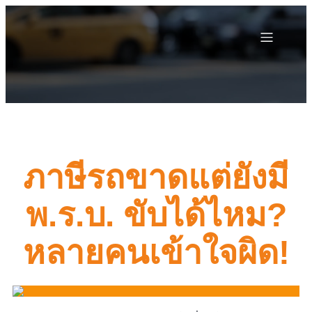
ภาษีรถขาดแต่ยังมี
พ.ร.บ. ขับได้ไหม?
หลายคนเข้าใจผิด!