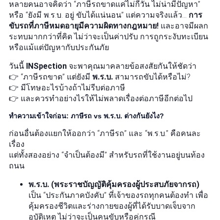
หลายคนอาจคิดว่า “ภาษีรถขาดแค่ไม่กี่วัน ไม่น่ามีปัญหา”
หรือ “ยังมี พ.ร.บ. อยู่ ขับได้แน่นอน” แต่ความจริงแล้ว…
การ
ขับรถที่ภาษีหมดอายุมีความผิดทางกฎหมาย!
และอาจมีผลก
ระทบมากกว่าที่คิด ไม่ว่าจะเป็นค่าปรับ การถูกระงับทะเบียน
หรือแม้แต่ปัญหากับประกันภัย
วันนี้
INSpection
จะพาคุณมาคลายข้อสงสัยกันให้ชัดว่า
👉 “ภาษีรถขาด” แต่ยังมี
พ.ร.บ.
สามารถขับได้หรือไม่?
👉 มีโทษอะไรบ้างถ้าไม่รีบต่อภาษี
👉 และควรทำอย่างไรให้ไม่พลาดเรื่องต่อภาษีอีกต่อไป
ทำความเข้าใจก่อน: ภาษีรถ vs พ.ร.บ. ต่างกันยังไง?
ก่อนอื่นต้องแยกให้ออกว่า “ภาษีรถ” และ “พ.ร.บ.” คือคนละ
เรื่อง
แต่ทั้งสองอย่าง “จำเป็นต้องมี” สำหรับรถที่ใช้งานอยู่บนท้อง
ถนน
พ.ร.บ. (พระราชบัญญัติคุ้มครองผู้ประสบภัยจากรถ)
เป็น “ประกันภาคบังคับ” ที่เจ้าของรถทุกคนต้องทำ เพื่อ
คุ้มครองชีวิตและร่างกายของผู้ที่ได้รับบาดเจ็บจาก
อุบัติเหตุ ไม่ว่าจะเป็นคนขับหรือคู่กรณี