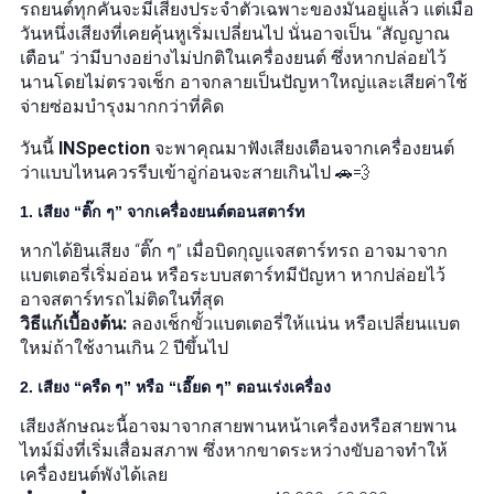
รถยนต์ทุกคันจะมีเสียงประจำตัวเฉพาะของมันอยู่แล้ว แต่เมื่อ
วันหนึ่งเสียงที่เคยคุ้นหูเริ่มเปลี่ยนไป นั่นอาจเป็น “สัญญาณ
เตือน” ว่ามีบางอย่างไม่ปกติในเครื่องยนต์ ซึ่งหากปล่อยไว้
นานโดยไม่ตรวจเช็ก อาจกลายเป็นปัญหาใหญ่และเสียค่าใช้
จ่ายซ่อมบำรุงมากกว่าที่คิด
วันนี้
INSpection
จะพาคุณมาฟังเสียงเตือนจากเครื่องยนต์
ว่าแบบไหนควรรีบเข้าอู่ก่อนจะสายเกินไป 🚗💨
1. เสียง “ติ๊ก ๆ” จากเครื่องยนต์ตอนสตาร์ท
หากได้ยินเสียง “ติ๊ก ๆ” เมื่อบิดกุญแจสตาร์ทรถ อาจมาจาก
แบตเตอรี่เริ่มอ่อน หรือระบบสตาร์ทมีปัญหา หากปล่อยไว้
อาจสตาร์ทรถไม่ติดในที่สุด
วิธีแก้เบื้องต้น:
ลองเช็กขั้วแบตเตอรี่ให้แน่น หรือเปลี่ยนแบต
ใหม่ถ้าใช้งานเกิน 2 ปีขึ้นไป
2. เสียง “ครืด ๆ” หรือ “เอี๊ยด ๆ” ตอนเร่งเครื่อง
เสียงลักษณะนี้อาจมาจากสายพานหน้าเครื่องหรือสายพาน
ไทม์มิ่งที่เริ่มเสื่อมสภาพ ซึ่งหากขาดระหว่างขับอาจทำให้
เครื่องยนต์พังได้เลย