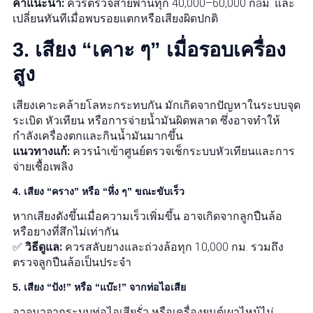
คำแนะนำ:
ควรตรวจสายพานทุก 40,000–60,000 กaม. และ
เปลี่ยนทันทีเมื่อพบรอยแตกหรือเสียงผิดปกติ
3. เสียง “เคาะ ๆ” เมื่อรอบเครื่อง
สูง
เสียงเคาะคล้ายโลหะกระทบกัน มักเกิดจากปัญหาในระบบจุด
ระเบิด หัวเทียน หรือการจ่ายน้ำมันผิดพลาด ซึ่งอาจทำให้
กำลังเครื่องตกและกินน้ำมันมากขึ้น
แนวทางแก้:
ควรนำเข้าศูนย์ตรวจเช็กระบบหัวเทียนและการ
จ่ายเชื้อเพลิง
4. เสียง “คราง” หรือ “หึ่ง ๆ” ขณะขับเร็ว
หากเสียงดังขึ้นเมื่อความเร็วเพิ่มขึ้น อาจเกิดจากลูกปืนล้อ
หรือยางที่สึกไม่เท่ากัน
✅
วิธีดูแล:
ควรสลับยางและถ่วงล้อทุก 10,000 กม. รวมถึง
ตรวจลูกปืนล้อเป็นประจำ
5. เสียง “ปัง!” หรือ “แบ๊ะ!” จากท่อไอเสีย
อาจมาจากระบบท่อไอเสียรั่ว หรือเครื่องยนต์เผาไหม้ไม่