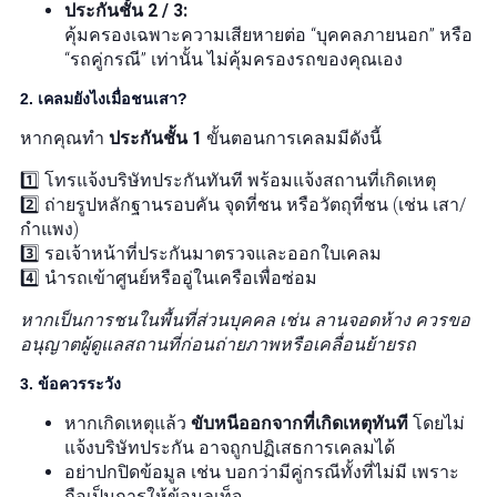
ประกันชั้น 2 / 3:
คุ้มครองเฉพาะความเสียหายต่อ “บุคคลภายนอก” หรือ
“รถคู่กรณี” เท่านั้น ไม่คุ้มครองรถของคุณเอง
2. เคลมยังไงเมื่อชนเสา?
หากคุณทำ
ประกันชั้น 1
ขั้นตอนการเคลมมีดังนี้
1️⃣ โทรแจ้งบริษัทประกันทันที พร้อมแจ้งสถานที่เกิดเหตุ
2️⃣ ถ่ายรูปหลักฐานรอบคัน จุดที่ชน หรือวัตถุที่ชน (เช่น เสา/
กำแพง)
3️⃣ รอเจ้าหน้าที่ประกันมาตรวจและออกใบเคลม
4️⃣ นำรถเข้าศูนย์หรืออู่ในเครือเพื่อซ่อม
หากเป็นการชนในพื้นที่ส่วนบุคคล เช่น ลานจอดห้าง ควรขอ
อนุญาตผู้ดูแลสถานที่ก่อนถ่ายภาพหรือเคลื่อนย้ายรถ
3. ข้อควรระวัง
หากเกิดเหตุแล้ว
ขับหนีออกจากที่เกิดเหตุทันที
โดยไม่
แจ้งบริษัทประกัน อาจถูกปฏิเสธการเคลมได้
อย่าปกปิดข้อมูล เช่น บอกว่ามีคู่กรณีทั้งที่ไม่มี เพราะ
ถือเป็นการให้ข้อมูลเท็จ