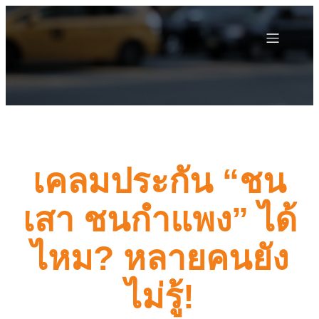
เคลมประกัน “ชน
เสา ชนกำแพง” ได้
ไหม? หลายคนยัง
ไม่รู้!