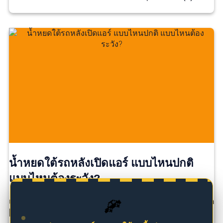
น้ำหยดใต้รถหลังเปิดแอร์ แบบไหนปกติ
แบบไหนต้องระวัง?
🚗
เคยไหม? จอดรถหลังขับเสร็จ แล้วสังเกตเห็น มีน้ำหยดอยู่ใต
[…]