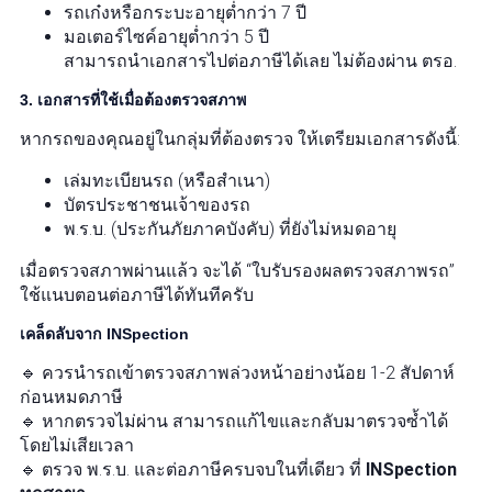
รถเก๋งหรือกระบะอายุต่ำกว่า 7 ปี
มอเตอร์ไซค์อายุต่ำกว่า 5 ปี
สามารถนำเอกสารไปต่อภาษีได้เลย ไม่ต้องผ่าน ตรอ.
3. เอกสารที่ใช้เมื่อต้องตรวจสภาพ
หากรถของคุณอยู่ในกลุ่มที่ต้องตรวจ ให้เตรียมเอกสารดังนี้:
เล่มทะเบียนรถ (หรือสำเนา)
บัตรประชาชนเจ้าของรถ
พ.ร.บ. (ประกันภัยภาคบังคับ) ที่ยังไม่หมดอายุ
เมื่อตรวจสภาพผ่านแล้ว จะได้ “ใบรับรองผลตรวจสภาพรถ”
ใช้แนบตอนต่อภาษีได้ทันทีครับ
เคล็ดลับจาก INSpection
🔹 ควรนำรถเข้าตรวจสภาพล่วงหน้าอย่างน้อย 1-2 สัปดาห์
ก่อนหมดภาษี
🔹 หากตรวจไม่ผ่าน สามารถแก้ไขและกลับมาตรวจซ้ำได้
โดยไม่เสียเวลา
🔹 ตรวจ พ.ร.บ. และต่อภาษีครบจบในที่เดียว ที่
INSpection