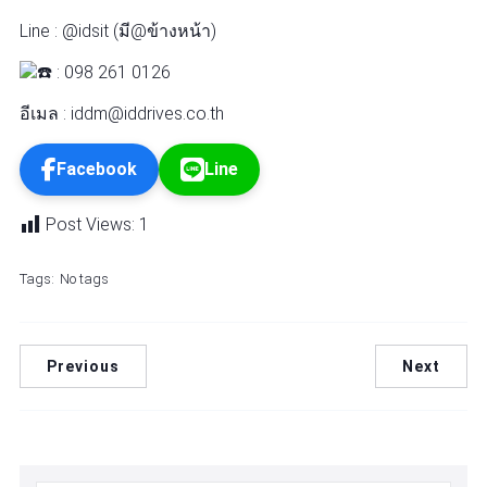
Line : @idsit (มี@ข้างหน้า)
: 098 261 0126
อีเมล : iddm@iddrives.co.th
Facebook
Line
Post Views:
1
Tags:
No tags
Previous
Next