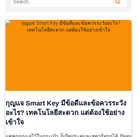
กุญแจ Smart Key มีข้อดีและข้อควรระวัง
อะไร? เทคโนโลยีสะดวก แต่ต้องใช้อย่าง
เข้าใจ
แค่พกกุญแจไว้ในกระเป๋า ก็เปิดประตูและสตาร์ทรถได้ ปัจจุบ