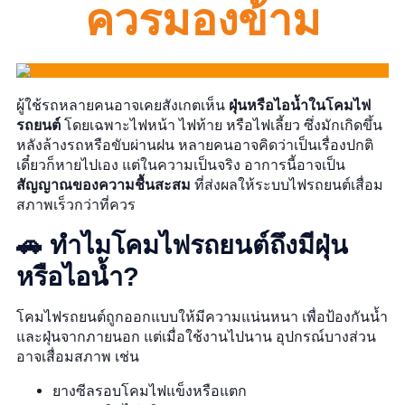
ควรมองข้าม
ผู้ใช้รถหลายคนอาจเคยสังเกตเห็น
ฝุ่นหรือไอน้ำในโคมไฟ
รถยนต์
โดยเฉพาะไฟหน้า ไฟท้าย หรือไฟเลี้ยว ซึ่งมักเกิดขึ้น
หลังล้างรถหรือขับผ่านฝน หลายคนอาจคิดว่าเป็นเรื่องปกติ
เดี๋ยวก็หายไปเอง แต่ในความเป็นจริง อาการนี้อาจเป็น
สัญญาณของความชื้นสะสม
ที่ส่งผลให้ระบบไฟรถยนต์เสื่อม
สภาพเร็วกว่าที่ควร
🚗 ทำไมโคมไฟรถยนต์ถึงมีฝุ่น
หรือไอน้ำ?
โคมไฟรถยนต์ถูกออกแบบให้มีความแน่นหนา เพื่อป้องกันน้ำ
และฝุ่นจากภายนอก แต่เมื่อใช้งานไปนาน อุปกรณ์บางส่วน
อาจเสื่อมสภาพ เช่น
ยางซีลรอบโคมไฟแข็งหรือแตก