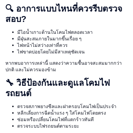
🔍 อาการแบบไหนที่ควรรีบตรวจ
สอบ?
มีไอน้ำเกาะด้านในโคมไฟตลอดเวลา
มีฝุ่นสะสมภายในมากขึ้นเรื่อย ๆ
ไฟหน้าไม่สว่างเท่าที่ควร
ไฟขาดบ่อยโดยไม่มีสาเหตุชัดเจน
หากพบอาการเหล่านี้ แสดงว่าความชื้นอาจสะสมมากกว่า
ปกติ และไม่ควรมองข้าม
🔧 วิธีป้องกันและดูแลโคมไฟ
รถยนต์
ตรวจสภาพยางซีลและฝาครอบโคมไฟเป็นประจำ
หลีกเลี่ยงการฉีดน้ำแรง ๆ ใส่โคมไฟโดยตรง
ซ่อมหรือเปลี่ยนโคมไฟที่แตกร้าวทันที
ตรวจระบบไฟรถยนต์ตามระยะ