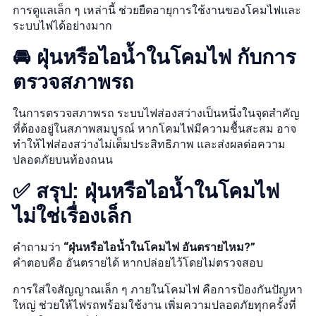
การดูแลเล็ก ๆ เหล่านี้ ช่วยยืดอายุการใช้งานของโคมไฟและ
ระบบไฟได้อย่างมาก
🚘 ฝุ่นหรือไอน้ำในโคมไฟ กับการ
ตรวจสภาพรถ
ในการตรวจสภาพรถ ระบบไฟส่องสว่างเป็นหนึ่งในจุดสำคัญ
ที่ต้องอยู่ในสภาพสมบูรณ์ หากโคมไฟมีความชื้นสะสม อาจ
ทำให้ไฟส่องสว่างไม่เต็มประสิทธิภาพ และส่งผลต่อความ
ปลอดภัยบนท้องถนน
✅ สรุป: ฝุ่นหรือไอน้ำในโคมไฟ
ไม่ใช่เรื่องเล็ก
คำถามว่า
“ฝุ่นหรือไอน้ำในโคมไฟ อันตรายไหม?”
คำตอบคือ อันตรายได้ หากปล่อยไว้โดยไม่ตรวจสอบ
การใส่ใจสัญญาณเล็ก ๆ ภายในโคมไฟ คือการป้องกันปัญหา
ใหญ่ ช่วยให้ไฟรถพร้อมใช้งาน เพิ่มความปลอดภัยทุกครั้งที่