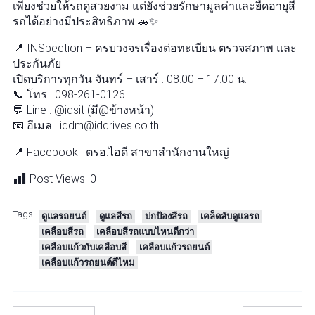
เพียงช่วยให้รถดูสวยงาม แต่ยังช่วยรักษามูลค่าและยืดอายุสี
รถได้อย่างมีประสิทธิภาพ 🚗✨
📍 INSpection – ครบวงจรเรื่องต่อทะเบียน ตรวจสภาพ และ
ประกันภัย
เปิดบริการทุกวัน จันทร์ – เสาร์ : 08:00 – 17:00 น.
📞 โทร : 098-261-0126
💬 Line : @idsit (มี@ข้างหน้า)
📧 อีเมล : iddm@iddrives.co.th
📍 Facebook : ตรอ.ไอดี สาขาสำนักงานใหญ่
Post Views:
0
Tags:
ดูแลรถยนต์
ดูแลสีรถ
ปกป้องสีรถ
เคล็ดลับดูแลรถ
เคลือบสีรถ
เคลือบสีรถแบบไหนดีกว่า
เคลือบแก้วกับเคลือบสี
เคลือบแก้วรถยนต์
เคลือบแก้วรถยนต์ดีไหม