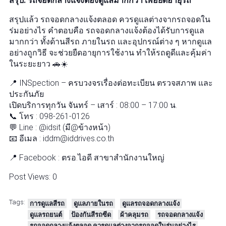
สรุป: รถจอดกลางแจ้งต้องดูแลมากกว่า เพื่อยืดอายุรถ
สรุปแล้ว รถจอดกลางแจ้งตลอด ควรดูแลต่างจากรถจอดใน
ร่มอย่างไร คำตอบคือ รถจอดกลางแจ้งต้องได้รับการดูแล
มากกว่า ทั้งด้านสีรถ ภายในรถ และอุปกรณ์ต่าง ๆ หากดูแล
อย่างถูกวิธี จะช่วยยืดอายุการใช้งาน ทำให้รถดูดีและคุ้มค่า
ในระยะยาว 🚗☀️
📍 INSpection – ครบวงจรเรื่องต่อทะเบียน ตรวจสภาพ และ
ประกันภัย
เปิดบริการทุกวัน จันทร์ – เสาร์ : 08:00 – 17:00 น.
📞 โทร : 098-261-0126
💬 Line : @idsit (มี@ข้างหน้า)
📧 อีเมล : iddm@iddrives.co.th
📍 Facebook : ตรอ.ไอดี สาขาสำนักงานใหญ่
Post Views:
0
Tags:
การดูแลสีรถ
ดูแลภายในรถ
ดูแลรถจอดกลางแจ้ง
ดูแลรถยนต์
ป้องกันสีรถซีด
ผ้าคลุมรถ
รถจอดกลางแจ้ง
รถจอดกลางแจ้งตลอด ควรดูแลต่างจากรถจอดในร่มอย่างไร