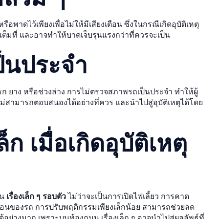
พาดไว้เพียงเพื่อไม่ให้มีเสียงเตือน ซึ่งในกรณีเกิดอุบัติเหตุ
เต็มที่ และอาจทำให้บาดเจ็บรุนแรงกว่าที่ควรจะเป็น
ป็นประจำ
บรก ยาง หรือช่วงล่าง การไม่ตรวจสภาพรถเป็นประจำ ทำให้ผู้
ถอาจไม่สามารถตอบสนองได้อย่างที่ควร และนำไปสู่อุบัติเหตุได้โดย
ล็ก เมื่อเกิดอุบัติเหตุ
ใน
เรื่องเล็ก ๆ รอบตัว
ไม่ว่าจะเป็นการเปิดไฟเลี้ยว การคาด
ตือนของรถ การปรับพฤติกรรมเพียงเล็กน้อย สามารถช่วยลด
อย่างมาก เพราะบนท้องถนน เรื่องเล็ก ๆ อาจนำไปสู่ผลลัพธ์ที่