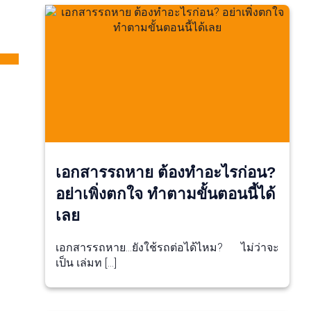
เอกสารรถหาย ต้องทำอะไรก่อน?
อย่าเพิ่งตกใจ ทำตามขั้นตอนนี้ได้
เลย
เอกสารรถหาย…ยังใช้รถต่อได้ไหม? ไม่ว่าจะ
เป็น เล่มท […]