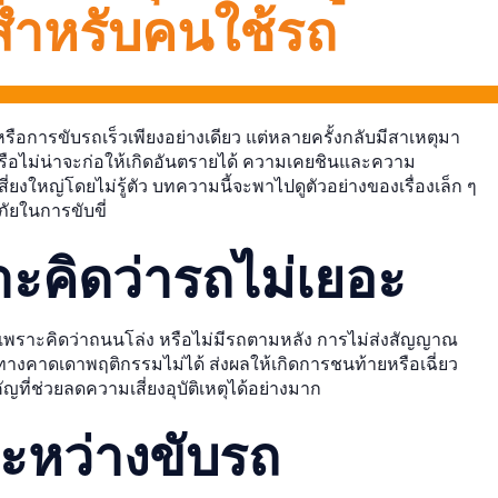
ิดสำหรับคนใช้รถ
ือการขับรถเร็วเพียงอย่างเดียว แต่หลายครั้งกลับมีสาเหตุมา
รือไม่น่าจะก่อให้เกิดอันตรายได้ ความเคยชินและความ
ใหญ่โดยไม่รู้ตัว บทความนี้จะพาไปดูตัวอย่างของเรื่องเล็ก ๆ
ดภัยในการขับขี่
ราะคิดว่ารถไม่เยอะ
ยว เพราะคิดว่าถนนโล่ง หรือไม่มีรถตามหลัง การไม่ส่งสัญญาณ
่วมทางคาดเดาพฤติกรรมไม่ได้ ส่งผลให้เกิดการชนท้ายหรือเฉี่ยว
คัญที่ช่วยลดความเสี่ยงอุบัติเหตุได้อย่างมาก
ระหว่างขับรถ