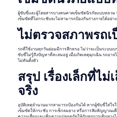
ผู้ขับขี่และผู้โดยสารบางคนคาดเข็มขัดนิรภัยแบบหลวม หรือ
เข็มขัดที่ไม่กระชับจะไม่สามารถป้องกันร่างกายได้อย่าง
ไม่ตรวจสภาพรถเ
รถที่ใช้งานทุกวันย่อมมีการสึกหรอ ไม่ว่าจะเป็นระบบเ
ขับขี่ไม่รู้ถึงปัญหาที่สะสมอยู่ เมื่อเกิดเหตุฉุกเฉิน ร
ไม่ทันตั้งตัว
สรุป เรื่องเล็กที่ไม่เ
จริง
อุบัติเหตุจำนวนมากสามารถป้องกันได้ หากผู้ขับขี่ใส่ใจ
เข็มขัดให้กระชับ การเช็กลมยาง หรือการฟังสัญญาณเ
ความเสี่ยงและเพิ่มความปลอดภัยให้กับทุกการเดินทางได้