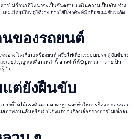
สายไม่กี่วินาทีไม่น่าจะเป็นอันตราย แต่ในความเป็นจริง ช่วง
 และเกิดอุบัติเหตุได้ง่าย การใช้โทรศัพท์มือถือขณะขับรถจึง
อนของรถยนต์
นลมยาง ไฟเตือนเครื่องยนต์ หรือไฟเตือนระบบเบรก ผู้ขับขี่บาง
ารละเลยสัญญาณเตือนเหล่านี้ อาจทำให้ปัญหาเล็กกลายเป็น
ู้ตัว
ต่ยังฝืนขับ
งเกต ยางที่ไม่ได้แรงดันตามมาตรฐานจะทำให้การยึดเกาะถนนลด
าพถนนลื่นหรือเข้าโค้งแรง ๆ เรื่องเล็กอย่างการไม่เช็กลม
หลวม ๆ