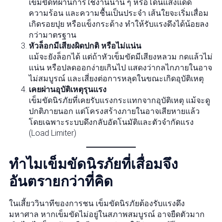
เข็มขัดที่ผ่านการใช้งานนาน ๆ หรือโดนแสงแดด
ความร้อน และความชื้นเป็นประจำ เส้นใยจะเริ่มเสื่อม
เกิดรอยปุย หรือแข็งกระด้าง ทำให้รับแรงดึงได้น้อยลง
กว่ามาตรฐาน
หัวล็อกมีเสียงผิดปกติ หรือไม่แน่น
แม้จะยังล็อกได้ แต่ถ้าหัวเข็มขัดมีเสียงหลวม กดแล้วไม่
แน่น หรือปลดออกง่ายเกินไป แสดงว่ากลไกภายในอาจ
ไม่สมบูรณ์ และเสี่ยงต่อการหลุดในขณะเกิดอุบัติเหตุ
เคยผ่านอุบัติเหตุรุนแรง
เข็มขัดนิรภัยที่เคยรับแรงกระแทกจากอุบัติเหตุ แม้จะดู
ปกติภายนอก แต่โครงสร้างภายในอาจเสียหายแล้ว
โดยเฉพาะระบบดึงกลับอัตโนมัติและตัวจำกัดแรง
(Load Limiter)
ทำไมเข็มขัดนิรภัยที่เสื่อมจึง
อันตรายกว่าที่คิด
ในเสี้ยววินาทีของการชน เข็มขัดนิรภัยต้องรับแรงดึง
มหาศาล หากเข็มขัดไม่อยู่ในสภาพสมบูรณ์ อาจยืดตัวมาก