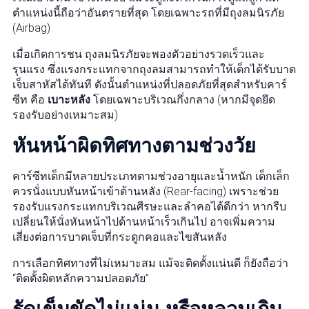
ตำแหน่งนี้ถือว่าอันตรายที่สุด โดยเฉพาะรถที่มีถุงลมนิรภัย
(Airbag)
เมื่อเกิดการชน ถุงลมนิรภัยจะพองตัวอย่างรวดเร็วและ
รุนแรง ซึ่งแรงกระแทกจากถุงลมสามารถทำให้เด็กได้รับบาด
เจ็บสาหัสได้ทันที ดังนั้นตำแหน่งที่ปลอดภัยที่สุดสำหรับคาร์
ซีท คือ
เบาะหลัง
โดยเฉพาะบริเวณกึ่งกลาง (หากมีจุดยึด
รองรับอย่างเหมาะสม)
หันหน้าผิดทิศทางตามช่วงวัย
คาร์ซีทเด็กมีหลายประเภทตามช่วงอายุและน้ำหนัก เด็กเล็ก
ควรนั่งแบบหันหน้าเข้าด้านหลัง (Rear-facing) เพราะช่วย
รองรับแรงกระแทกบริเวณศีรษะและลำคอได้ดีกว่า หากรีบ
เปลี่ยนให้นั่งหันหน้าไปด้านหน้าเร็วเกินไป อาจเพิ่มความ
เสี่ยงต่อการบาดเจ็บที่กระดูกคอและไขสันหลัง
การเลือกทิศทางที่ไม่เหมาะสม แม้จะติดตั้งแน่นดี ก็ยังถือว่า
“ติดตั้งผิดหลักความปลอดภัย”