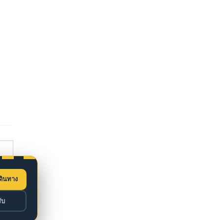
t
ดินทาง
ับ