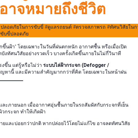
่อาจหมายถึงชีวิต
กขึ้นฝ้า” โดยเฉพาะในวันที่ฝนตกหนัก อากาศชื้น หรือเมื่อเปิด
ัศนวิสัยอย่างรวดเร็ว บางครั้งเกิดขึ้นภายในไม่กี่วินาที
ึ้น แต่รู้หรือไม่ว่า
ระบบไล่ฝ้ากระจก (Defogger /
ปัญหานี้ และมีความสำคัญมากกว่าที่คิด โดยเฉพาะในหน้าฝน
ะภายนอก เมื่ออากาศอุ่นชื้นภายในรถสัมผัสกับกระจกที่เย็น
ิวกระจก ทำให้เกิดฝ้า
่ายและบ่อยกว่าปกติ หากปล่อยไว้โดยไม่แก้ไข อาจลดทัศนวิสัย