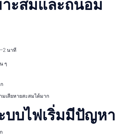
เหมาะสมและถนอม
–2 นาที
าน ๆ
าก
วามเสียหายสะสมได้มาก
บบไฟเริ่มมีปัญหา
็ก