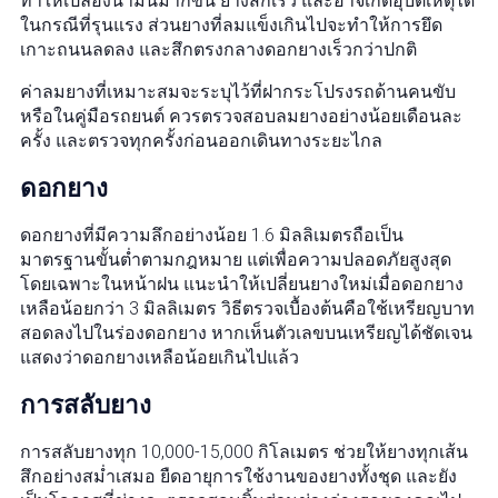
ทำให้เปลืองน้ำมันมากขึ้น ยางสึกเร็ว และอาจเกิดอุบัติเหตุได้
ในกรณีที่รุนแรง ส่วนยางที่ลมแข็งเกินไปจะทำให้การยึด
เกาะถนนลดลง และสึกตรงกลางดอกยางเร็วกว่าปกติ
ค่าลมยางที่เหมาะสมจะระบุไว้ที่ฝากระโปรงรถด้านคนขับ
หรือในคู่มือรถยนต์ ควรตรวจสอบลมยางอย่างน้อยเดือนละ
ครั้ง และตรวจทุกครั้งก่อนออกเดินทางระยะไกล
ดอกยาง
ดอกยางที่มีความลึกอย่างน้อย 1.6 มิลลิเมตรถือเป็น
มาตรฐานขั้นต่ำตามกฎหมาย แต่เพื่อความปลอดภัยสูงสุด
โดยเฉพาะในหน้าฝน แนะนำให้เปลี่ยนยางใหม่เมื่อดอกยาง
เหลือน้อยกว่า 3 มิลลิเมตร วิธีตรวจเบื้องต้นคือใช้เหรียญบาท
สอดลงไปในร่องดอกยาง หากเห็นตัวเลขบนเหรียญได้ชัดเจน
แสดงว่าดอกยางเหลือน้อยเกินไปแล้ว
การสลับยาง
การสลับยางทุก 10,000-15,000 กิโลเมตร ช่วยให้ยางทุกเส้น
สึกอย่างสม่ำเสมอ ยืดอายุการใช้งานของยางทั้งชุด และยัง