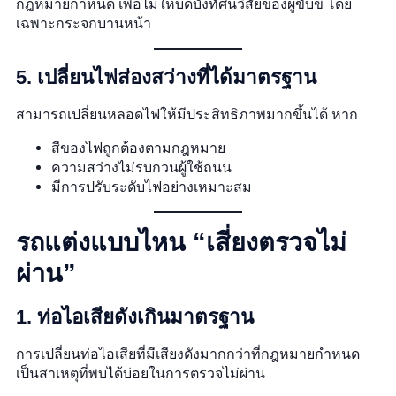
กฎหมายกำหนด เพื่อไม่ให้บดบังทัศนวิสัยของผู้ขับขี่ โดย
เฉพาะกระจกบานหน้า
5. เปลี่ยนไฟส่องสว่างที่ได้มาตรฐาน
สามารถเปลี่ยนหลอดไฟให้มีประสิทธิภาพมากขึ้นได้ หาก
สีของไฟถูกต้องตามกฎหมาย
ความสว่างไม่รบกวนผู้ใช้ถนน
มีการปรับระดับไฟอย่างเหมาะสม
รถแต่งแบบไหน “เสี่ยงตรวจไม่
ผ่าน”
1. ท่อไอเสียดังเกินมาตรฐาน
การเปลี่ยนท่อไอเสียที่มีเสียงดังมากกว่าที่กฎหมายกำหนด
เป็นสาเหตุที่พบได้บ่อยในการตรวจไม่ผ่าน