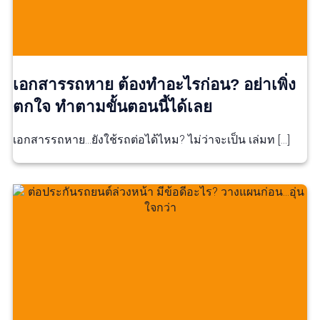
เอกสารรถหาย ต้องทำอะไรก่อน? อย่าเพิ่ง
ตกใจ ทำตามขั้นตอนนี้ได้เลย
เอกสารรถหาย…ยังใช้รถต่อได้ไหม? ไม่ว่าจะเป็น เล่มท […]