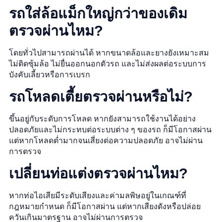
รถใส่ล้อแม็กใหญ่กว่าของเดิม
ตรวจผ่านไหม?
โดยทั่วไปสามารถผ่านได้ หากขนาดล้อและยางยังเหมาะสม
ไม่ติดซุ้มล้อ ไม่ยื่นออกนอกตัวรถ และไม่ส่งผลต่อระบบการ
บังคับเลี้ยวหรือการเบรก
รถโหลดเตี้ยตรวจผ่านหรือไม่?
ขึ้นอยู่กับระดับการโหลด หากยังสามารถใช้งานได้อย่าง
ปลอดภัยและไม่กระทบต่อระบบต่าง ๆ ของรถ ก็มีโอกาสผ่าน
แต่หากโหลดต่ำมากจนเสี่ยงต่อความปลอดภัย อาจไม่ผ่าน
การตรวจ
เปลี่ยนท่อแต่งตรวจผ่านไหม?
หากท่อไอเสียมีระดับเสียงและค่ามลพิษอยู่ในเกณฑ์ที่
กฎหมายกำหนด ก็มีโอกาสผ่าน แต่หากเสียงดังหรือปล่อย
ควันเกินมาตรฐาน อาจไม่ผ่านการตรวจ