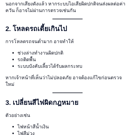
นอกจากเสียงดังแล้ว หากระบบไอเสียผิดปกติจนส่งผลต่อค่า
ควัน ก็อาจไม่ผ่านการตรวจเช่นกัน
2. โหลดรถเตี้ยเกินไป
การโหลดรถจนต่ำมาก อาจทำให้
ช่วงล่างทำงานผิดปกติ
รถติดพื้น
ระบบบังคับเลี้ยวได้รับผลกระทบ
หากเจ้าหน้าที่เห็นว่าไม่ปลอดภัย อาจต้องแก้ไขก่อนตรวจ
ใหม่
3. เปลี่ยนสีไฟผิดกฎหมาย
ตัวอย่างเช่น
ไฟหน้าสีน้ำเงิน
ไฟสีม่วง