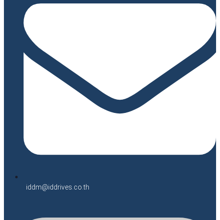
iddm@iddrives.co.th