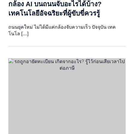
กล้อง AI บนถนนจับอะไรได้บ้าง?
เทคโนโลยีอัจฉริยะที่ผู้ขับขี่ควรรู้
ถนนยุคใหม่ ไม่ได้มีแค่กล้องจับความเร็ว ปัจจุบัน เทค
โนโล […]