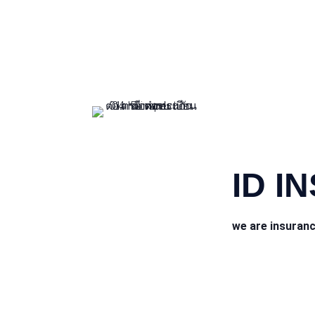
CONTACT INFO
ID I
we are insuran