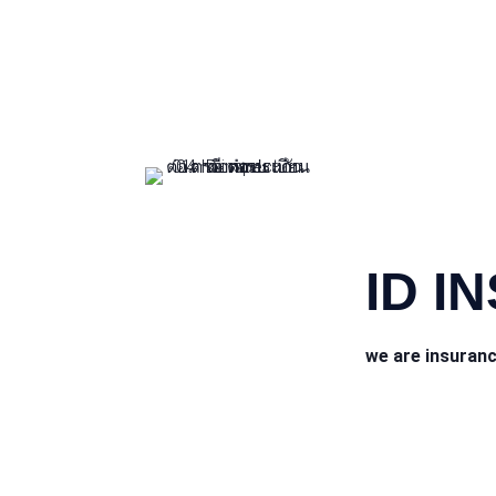
CONTACT INFO
ID I
we are insuran