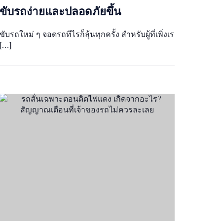
ขับรถง่ายและปลอดภัยขึ้น
ขับรถใหม่ ๆ จอดรถทีไรก็ลุ้นทุกครั้ง สำหรับผู้ที่เพิ่งเร
[…]