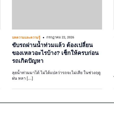
กรกฎาคม 22, 2026
บทความและความรู้
ขับรถผ่านน้ำท่วมแล้ว ต้องเปลี่ยน
ของเหลวอะไรบ้าง? เช็กให้ครบก่อน
รถเกิดปัญหา
ลุยน้ำท่วมมาได้ ไม่ได้แปลว่ารถจะไม่เสีย ในช่วงฤดู
ฝน หลา […]