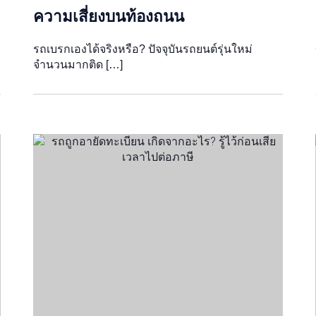
ความเสี่ยงบนท้องถนน
รถเบรกเองได้จริงหรือ? ปัจจุบันรถยนต์รุ่นใหม่
จำนวนมากติด […]