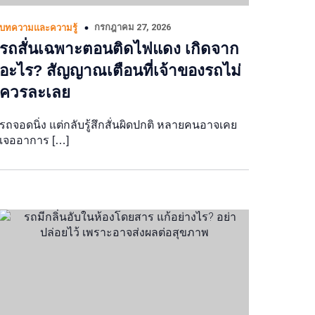
กรกฎาคม 27, 2026
บทความและความรู้
รถสั่นเฉพาะตอนติดไฟแดง เกิดจาก
อะไร? สัญญาณเตือนที่เจ้าของรถไม่
ควรละเลย
รถจอดนิ่ง แต่กลับรู้สึกสั่นผิดปกติ หลายคนอาจเคย
เจออาการ […]