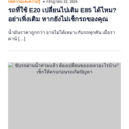
กรกฎาคม 22, 2026
บทความและความรู้
รถที่ใช้ E20 เปลี่ยนไปเติม E85 ได้ไหม?
อย่าเพิ่งเติม หากยังไม่เช็กรถของคุณ
น้ำมันราคาถูกกว่า อาจไม่ได้เหมาะกับรถทุกคัน เมื่อรา
คาน้ […]