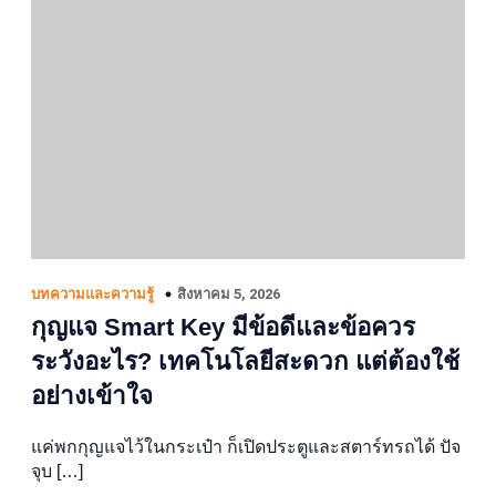
สิงหาคม 5, 2026
บทความและความรู้
กุญแจ Smart Key มีข้อดีและข้อควร
ระวังอะไร? เทคโนโลยีสะดวก แต่ต้องใช้
อย่างเข้าใจ
แค่พกกุญแจไว้ในกระเป๋า ก็เปิดประตูและสตาร์ทรถได้ ปัจ
จุบ […]