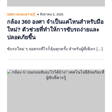
สิงหาคม 5, 2026
บทความและความรู้
กล้อง 360 องศา จำเป็นแค่ไหนสำหรับมือ
ใหม่? ตัวช่วยที่ทำให้การขับรถง่ายและ
ปลอดภัยขึ้น
ขับรถใหม่ ๆ จอดรถทีไรก็ลุ้นทุกครั้ง สำหรับผู้ที่เพิ่งเร […]