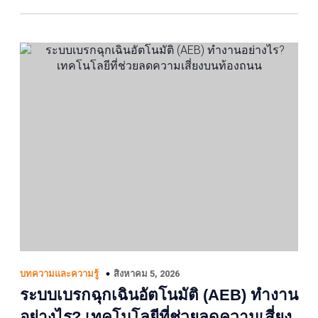
สิงหาคม 5, 2026
บทความและความรู้
ระบบเบรกฉุกเฉินอัตโนมัติ (AEB) ทำงาน
อย่างไร? เทคโนโลยีที่ช่วยลดความเสี่ยง