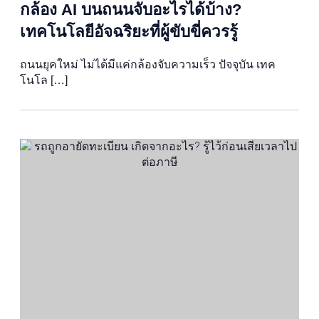
กล้อง AI บนถนนจับอะไรได้บ้าง?
เทคโนโลยีอัจฉริยะที่ผู้ขับขี่ควรรู้
ถนนยุคใหม่ ไม่ได้มีแค่กล้องจับความเร็ว ปัจจุบัน เทค
โนโล […]