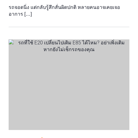
รถจอดนิ่ง แต่กลับรู้สึกสั่นผิดปกติ หลายคนอาจเคยเจอ
อาการ […]