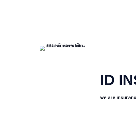
CONTACT INFO
ID I
we are insuran