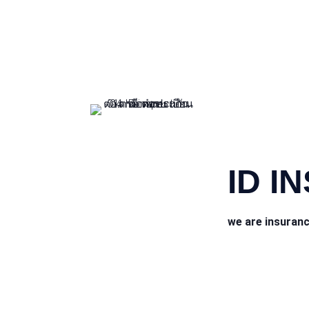
CONTACT INFO
ID I
we are insuran