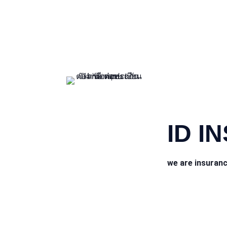
CONTACT INFO
ID I
we are insuran