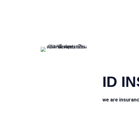
CONTACT INFO
ID I
we are insuran