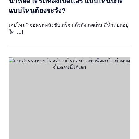
น้ำหยดใต้รถหลังเปิดแอร์ แบบไหนปกติ
แบบไหนต้องระวัง?
เคยไหม? จอดรถหลังขับเสร็จ แล้วสังเกตเห็น มีน้ำหยดอยู่
ใต […]