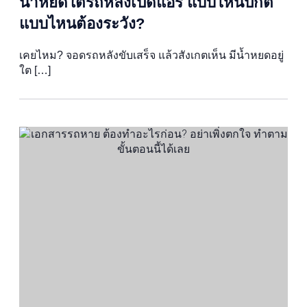
น้ำหยดใต้รถหลังเปิดแอร์ แบบไหนปกติ
แบบไหนต้องระวัง?
เคยไหม? จอดรถหลังขับเสร็จ แล้วสังเกตเห็น มีน้ำหยดอยู่
ใต […]