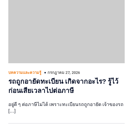
กรกฎาคม 27, 2026
บทความและความรู้
รถถูกอายัดทะเบียน เกิดจากอะไร? รู้ไว้
ก่อนเสียเวลาไปต่อภาษี
อยู่ดี ๆ ต่อภาษีไม่ได้ เพราะทะเบียนรถถูกอายัด เจ้าของรถ
[…]