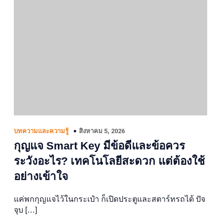
สิงหาคม 5, 2026
บทความและความรู้
กุญแจ Smart Key มีข้อดีและข้อควร
ระวังอะไร? เทคโนโลยีสะดวก แต่ต้องใช้
อย่างเข้าใจ
แค่พกกุญแจไว้ในกระเป๋า ก็เปิดประตูและสตาร์ทรถได้ ปัจ
จุบ […]