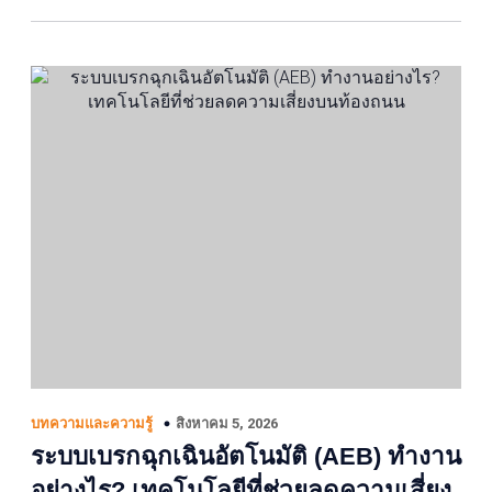
สิงหาคม 5, 2026
บทความและความรู้
ระบบเบรกฉุกเฉินอัตโนมัติ (AEB) ทำงาน
อย่างไร? เทคโนโลยีที่ช่วยลดความเสี่ยง