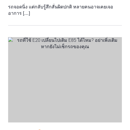
รถจอดนิ่ง แต่กลับรู้สึกสั่นผิดปกติ หลายคนอาจเคยเจอ
อาการ […]