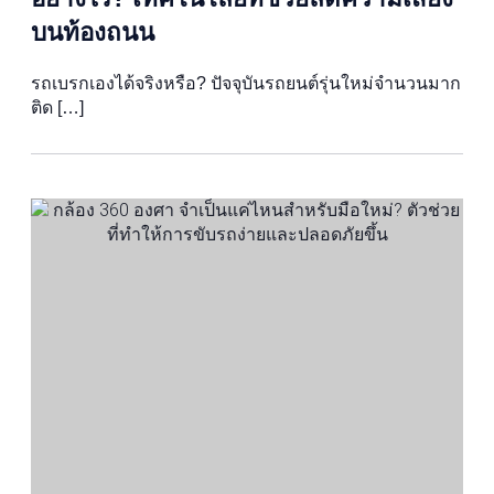
บนท้องถนน
รถเบรกเองได้จริงหรือ? ปัจจุบันรถยนต์รุ่นใหม่จำนวนมาก
ติด […]