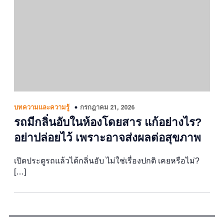
กรกฎาคม 21, 2026
บทความและความรู้
รถมีกลิ่นอับในห้องโดยสาร แก้อย่างไร?
อย่าปล่อยไว้ เพราะอาจส่งผลต่อสุขภาพ
เปิดประตูรถแล้วได้กลิ่นอับ ไม่ใช่เรื่องปกติ เคยหรือไม่?
[…]