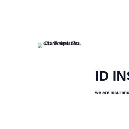
CONTACT INFO
ID I
we are insuran