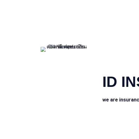
CONTACT INFO
ID I
we are insuran