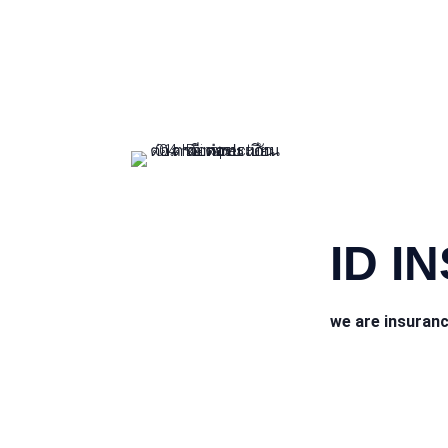
CONTACT INFO
ID I
we are insuran