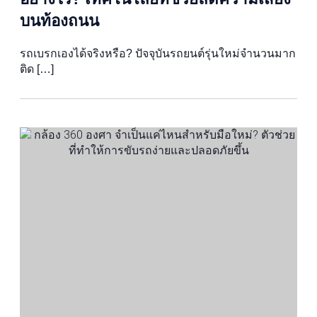
บนท้องถนน
รถเบรกเองได้จริงหรือ? ปัจจุบันรถยนต์รุ่นใหม่จำนวนมาก
ติด […]