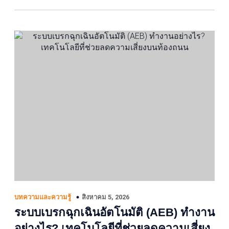
สิงหาคม 5, 2026
บทความและความรู้
ระบบเบรกฉุกเฉินอัตโนมัติ (AEB) ทำงาน
อย่างไร? เทคโนโลยีที่ช่วยลดความเสี่ยง