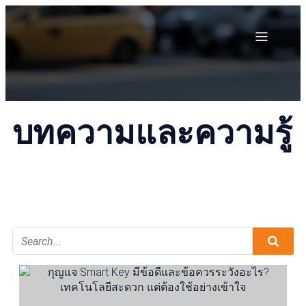
บทความและความรู้