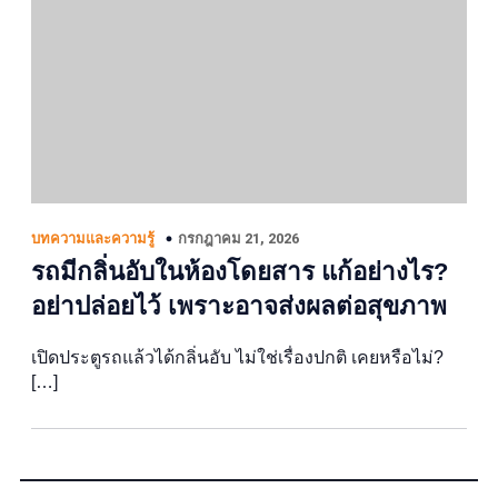
กรกฎาคม 21, 2026
บทความและความรู้
รถมีกลิ่นอับในห้องโดยสาร แก้อย่างไร?
อย่าปล่อยไว้ เพราะอาจส่งผลต่อสุขภาพ
เปิดประตูรถแล้วได้กลิ่นอับ ไม่ใช่เรื่องปกติ เคยหรือไม่?
[…]