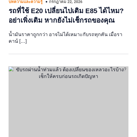
กรกฎาคม 22, 2026
บทความและความรู้
รถที่ใช้ E20 เปลี่ยนไปเติม E85 ได้ไหม?
อย่าเพิ่งเติม หากยังไม่เช็กรถของคุณ
น้ำมันราคาถูกกว่า อาจไม่ได้เหมาะกับรถทุกคัน เมื่อรา
คาน้ […]