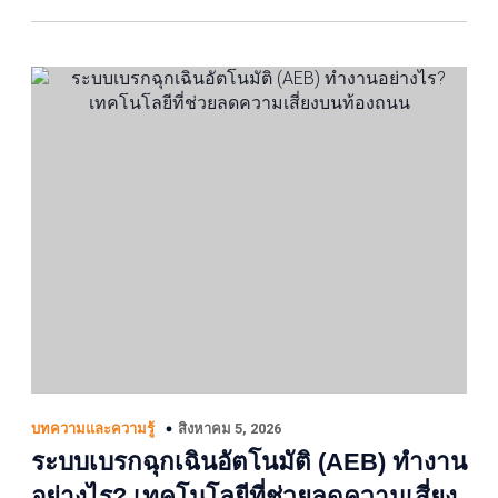
สิงหาคม 5, 2026
บทความและความรู้
ระบบเบรกฉุกเฉินอัตโนมัติ (AEB) ทำงาน
อย่างไร? เทคโนโลยีที่ช่วยลดความเสี่ยง