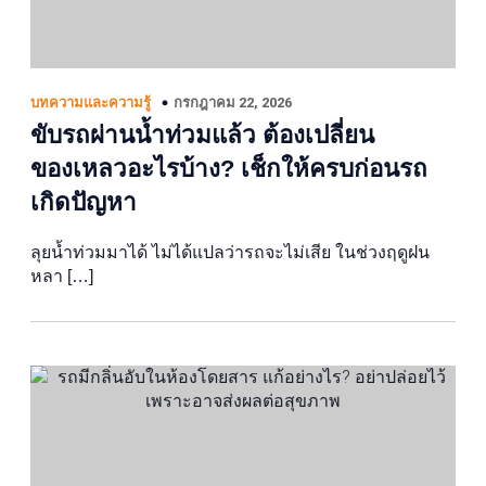
กรกฎาคม 22, 2026
บทความและความรู้
ขับรถผ่านน้ำท่วมแล้ว ต้องเปลี่ยน
ของเหลวอะไรบ้าง? เช็กให้ครบก่อนรถ
เกิดปัญหา
ลุยน้ำท่วมมาได้ ไม่ได้แปลว่ารถจะไม่เสีย ในช่วงฤดูฝน
หลา […]