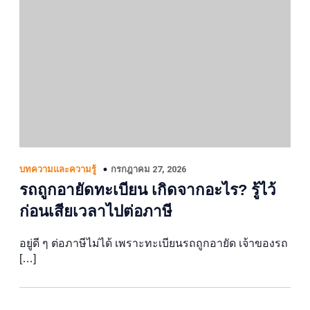
กรกฎาคม 27, 2026
บทความและความรู้
รถถูกอายัดทะเบียน เกิดจากอะไร? รู้ไว้
ก่อนเสียเวลาไปต่อภาษี
อยู่ดี ๆ ต่อภาษีไม่ได้ เพราะทะเบียนรถถูกอายัด เจ้าของรถ
[…]