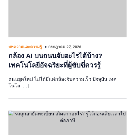
กรกฎาคม 27, 2026
บทความและความรู้
กล้อง AI บนถนนจับอะไรได้บ้าง?
เทคโนโลยีอัจฉริยะที่ผู้ขับขี่ควรรู้
ถนนยุคใหม่ ไม่ได้มีแค่กล้องจับความเร็ว ปัจจุบัน เทค
โนโล […]