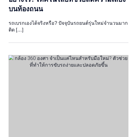
บนท้องถนน
รถเบรกเองได้จริงหรือ? ปัจจุบันรถยนต์รุ่นใหม่จำนวนมาก
ติด […]