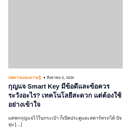
สิงหาคม 5, 2026
บทความและความรู้
กุญแจ Smart Key มีข้อดีและข้อควร
ระวังอะไร? เทคโนโลยีสะดวก แต่ต้องใช้
อย่างเข้าใจ
แค่พกกุญแจไว้ในกระเป๋า ก็เปิดประตูและสตาร์ทรถได้ ปัจ
จุบ […]