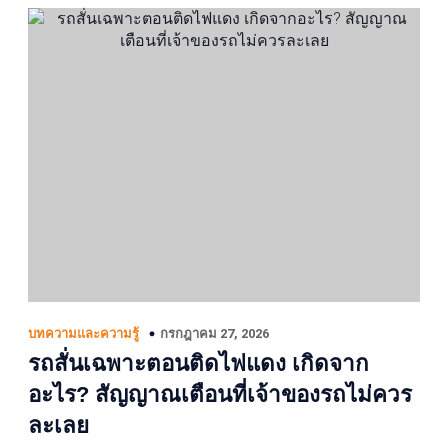
กรกฎาคม 27, 2026
บทความและความรู้
รถสั่นเฉพาะตอนติดไฟแดง เกิดจาก
อะไร? สัญญาณเตือนที่เจ้าของรถไม่ควร
ละเลย