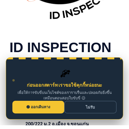
CONTACT INFO
ID INSPECTION
we are insurance agents
🚗
098 261 0126
ก่อนออกสตาร์ท เราขอใช้คุกกี้หน่อยนะ
เพื่อให้การขับขี่บนเว็บไซต์ของเราราบรื่นและปลอดภัยยิ่งขึ้น
เหมือนตอนสอบใบขับขี่ 😉
iddm@iddrives.co.th
ออกเดินทาง
ไม่รับ
200/222 ม.2 อ.เมือง จ.ขอนแก่น