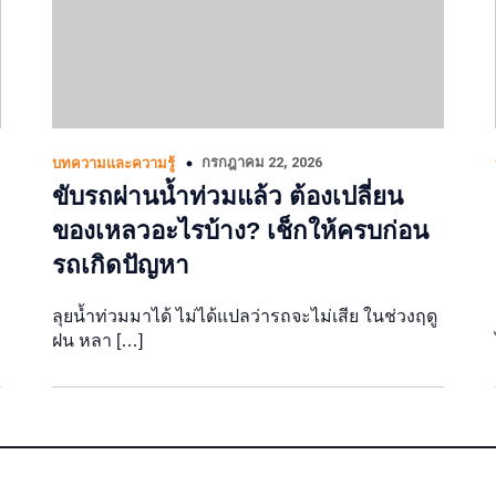
กรกฎาคม 22, 2026
บทความและความรู้
ขับรถผ่านน้ำท่วมแล้ว ต้องเปลี่ยน
ของเหลวอะไรบ้าง? เช็กให้ครบก่อน
รถเกิดปัญหา
ลุยน้ำท่วมมาได้ ไม่ได้แปลว่ารถจะไม่เสีย ในช่วงฤดู
ฝน หลา […]