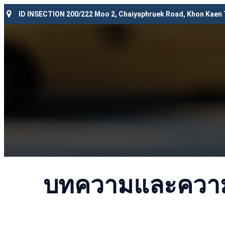
ID INSECTION 200/222 Moo 2, Chaiyaphruek Road, Khon Kaen
บทความและความร