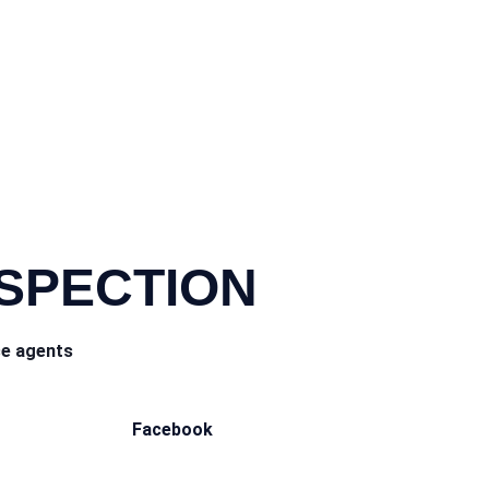
NSPECTION
ce agents
Facebook