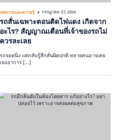
กรกฎาคม 27, 2026
บทความและความรู้
รถสั่นเฉพาะตอนติดไฟแดง เกิดจาก
อะไร? สัญญาณเตือนที่เจ้าของรถไม่
ควรละเลย
รถจอดนิ่ง แต่กลับรู้สึกสั่นผิดปกติ หลายคนอาจเคย
เจออาการ […]