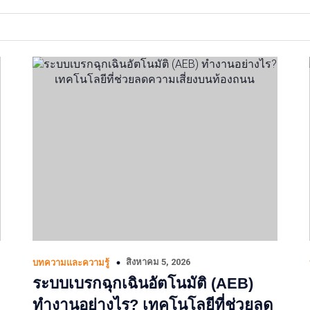
สิงหาคม 5, 2026
บทความและความรู้
ระบบเบรกฉุกเฉินอัตโนมัติ (AEB)
ทำงานอย่างไร? เทคโนโลยีที่ช่วยลด