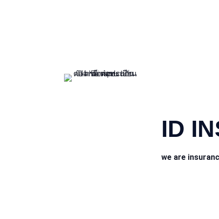
CONTACT INFO
ID I
we are insuran