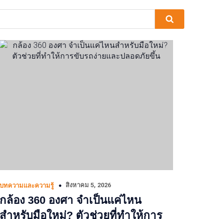
สิงหาคม 5, 2026
บทความและความรู้
กล้อง 360 องศา จำเป็นแค่ไหน
สำหรับมือใหม่? ตัวช่วยที่ทำให้การ