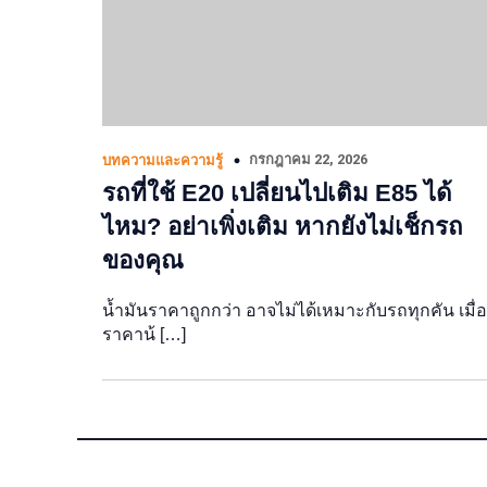
กรกฎาคม 22, 2026
บทความและความรู้
รถที่ใช้ E20 เปลี่ยนไปเติม E85 ได้
ไหม? อย่าเพิ่งเติม หากยังไม่เช็กรถ
ของคุณ
น้ำมันราคาถูกกว่า อาจไม่ได้เหมาะกับรถทุกคัน เมื่อ
ราคาน้ […]