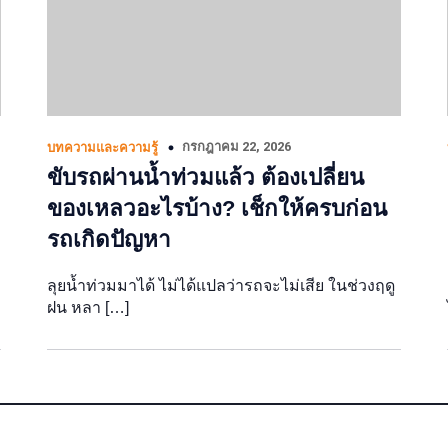
กรกฎาคม 22, 2026
บทความและความรู้
ขับรถผ่านน้ำท่วมแล้ว ต้องเปลี่ยน
ของเหลวอะไรบ้าง? เช็กให้ครบก่อน
รถเกิดปัญหา
ลุยน้ำท่วมมาได้ ไม่ได้แปลว่ารถจะไม่เสีย ในช่วงฤดู
ฝน หลา […]