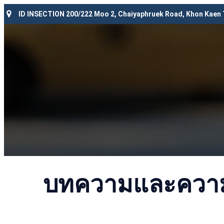
ID INSECTION 200/222 Moo 2, Chaiyaphruek Road, Khon Kaen
บทความและความร