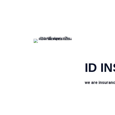
CONTACT INFO
ID I
we are insuran