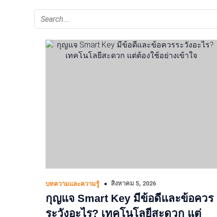
สิงหาคม 5, 2026
บทความและความรู้
กุญแจ Smart Key มีข้อดีและข้อควร
ระวังอะไร? เทคโนโลยีสะดวก แต่