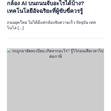
กล้อง AI บนถนนจับอะไรได้บ้าง?
เทคโนโลยีอัจฉริยะที่ผู้ขับขี่ควรรู้
ถนนยุคใหม่ ไม่ได้มีแค่กล้องจับความเร็ว ปัจจุบัน เทค
โนโล […]